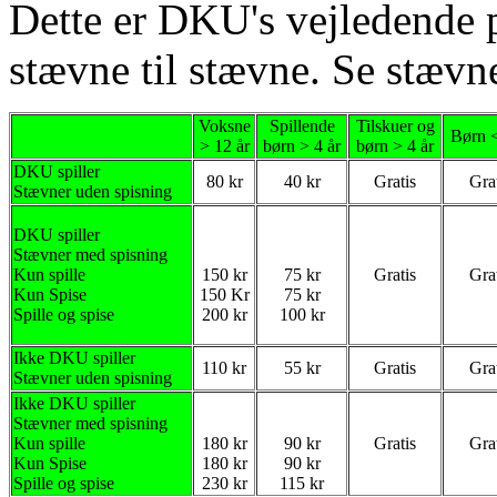
Dette er DKU's vejledende p
stævne til stævne. Se stævne
Voksne
Spillende
Tilskuer og
Børn <
> 12 år
børn > 4 år
børn > 4 år
DKU spiller
80 kr
40 kr
Gratis
Gra
Stævner uden spisning
DKU spiller
Stævner med spisning
Kun spille
150 kr
75 kr
Gratis
Gra
Kun Spise
150 Kr
75 kr
Spille og spise
200 kr
100 kr
Ikke DKU spiller
110 kr
55 kr
Gratis
Gra
Stævner uden spisning
Ikke DKU spiller
Stævner med spisning
Kun spille
180 kr
90 kr
Gratis
Gra
Kun Spise
180 kr
90 kr
Spille og spise
230 kr
115 kr