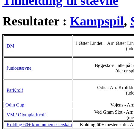
Tilmelding til stævne
Resultater :
Kampspil
,
I Øster Lindet - Arr. Øster L
DM
(ude
Bøgeskov - alle på 
Juniorstævne
(der er sp
Ødis - Arr. Krolfk
ParKrolf
(ude
Odin Cup
Vojens - Arr
Ved Gram Slot - Arr
VM / Olympia Krolf
(me
Kolding 60+ kommunemesterskab
Kolding 60+ mesterskab - A