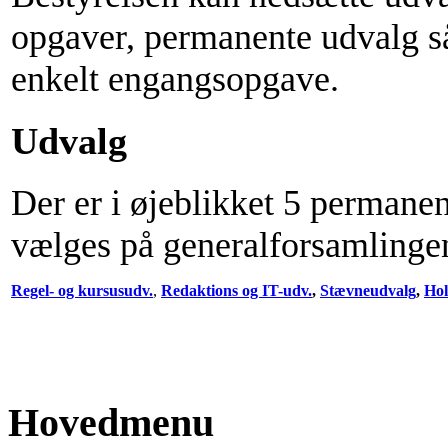
opgaver, permanente udvalg så
enkelt engangsopgave.
Udvalg
Der er i øjeblikket 5 perman
vælges på generalforsamlinge
Regel- og kursusudv.
,
Redaktions og IT-udv.
,
Stævneudvalg
,
Hol
Hovedmenu