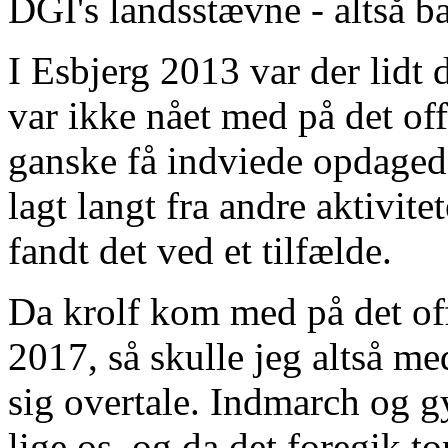
DGI's landsstævne - altså ba
I Esbjerg 2013 var der lidt
var ikke nået med på det off
ganske få indviede opdagede
lagt langt fra andre aktivitet
fandt det ved et tilfælde.
Da krolf kom med på det off
2017, så skulle jeg altså m
sig overtale. Indmarch og 
lige os, og da det foregik to