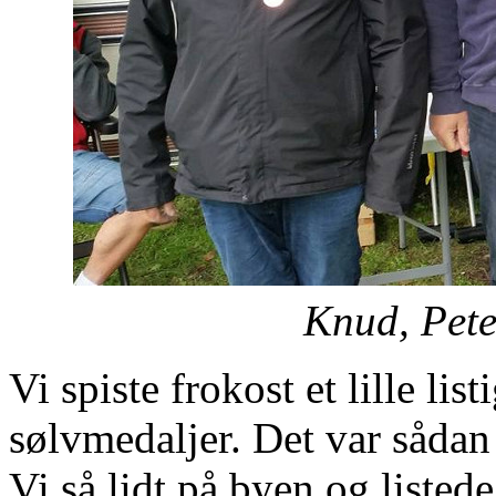
Knud, Pete
Vi spiste frokost et lille li
sølvmedaljer. Det var sådan s
Vi så lidt på byen og listede