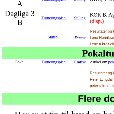
A
Dagliga 3
KØK B, Agr
Turneringsplan
Stilling
B
(disp.)
Resultater og 
Slutspil
Lene Henriksen
Extra op
Lene ¤ krolf.d
Pokaltu
Pokal
Turneringsplan
Grafisk
Artikel om
pok
Resultater og 
Peter Lyngdal 
peter ¤ krolf.d
Flere d