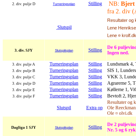
NB:
Bjert
Stilling
2. div. pulje D
Turneringsplan
fra 2. div 
Resultater og 
Slutspil
Lene Henriksen
Lene ¤ krolf.d
De 6 puljevind
Stilling
3. div. SJY
Slutspilsplan
Ingen ned.
Turneringsplan
Stilling
Lundsmark 4, T
3. div. pulje A
Turneringsplan
Stilling
SIS 1, Lunders
3. div. pulje B
Turneringsplan
Stilling
VKK 3, Lunder
3. div. pulje C
Turneringsplan
Stilling
Agrarerne 5, T
3. div. pulje D
Turneringsplan
Stilling
Køllerne 1, V
3. div. pulje E
Turneringsplan
Stilling
Bevtoft 2, Hje
3. div. pulje F
Resultater og 
Slutspil
Extra op
Ole Reeckmann
Ole ¤ olvi.dk
De 2 puljevind
Stilling
Dagliga 1 SJY
Slutspilsplan
Nr. 5 og 6 ry