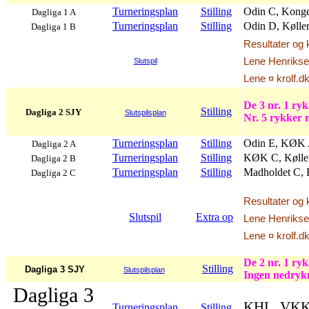
Turneringsplan
Stilling
Odin C, Konge
Dagliga 1 A
Turneringsplan
Stilling
Odin D, Kølle
Dagliga 1 B
Resultater og 
Lene Henriksen
Slutspil
Lene ¤ krolf.d
De 3 nr. 1 ryk
Stilling
Dagliga 2 SJY
Slutspilsplan
Nr. 5 rykker 
Turneringsplan
Stilling
Odin E, KØK A
Dagliga 2 A
Turneringsplan
Stilling
KØK C, Køller
Dagliga 2 B
Turneringsplan
Stilling
Madholdet C, 
Dagliga 2 C
Resultater og 
Slutspil
Extra op
Lene Henriksen
Lene ¤ krolf.d
De 2 nr. 1 ryk
Stilling
Dagliga 3 SJY
Slutspilsplan
Ingen nedryk
Dagliga 3
KHL, VKK A
Turneringsplan
Stilling