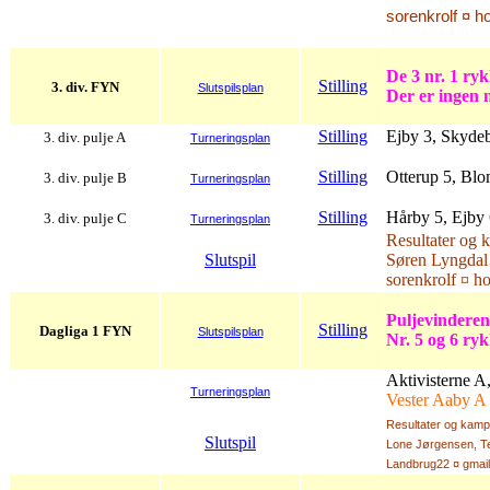
sorenkrolf ¤ h
De 3 nr. 1 ryk
Stilling
3. div. FYN
Slutspilsplan
Der er ingen 
Stilling
Ejby 3, Skydeb
3. div. pulje A
Turneringsplan
Stilling
Otterup 5, Blo
3. div. pulje B
Turneringsplan
Stilling
Hårby 5, Ejby 
3. div. pulje C
Turneringsplan
Resultater og 
Slutspil
Søren Lyngdal
sorenkrolf ¤ h
Puljevinderen 
Stilling
Dagliga 1 FYN
Slutspilsplan
Nr. 5 og 6 ry
Aktivisterne A
Turneringsplan
Vester Aaby A 
Resultater og kampf
Slutspil
Lone Jørgensen, Te
Landbrug22 ¤ gmai