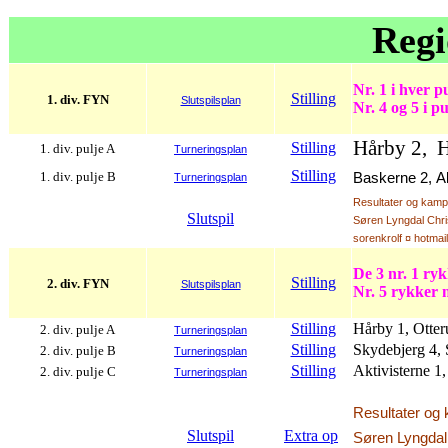
Regi
Nr. 1 i hver pu
Stilling
1. div. FYN
Slutspilsplan
Nr. 4 og 5 i p
Hårby 2, Hå
Stilling
1. div. pulje A
Turneringsplan
Stilling
1. div. pulje B
Baskerne 2,
A
Turneringsplan
Resultater og kampf
Slutspil
Søren Lyngdal Chri
sorenkrolf ¤ hotmai
De 3 nr. 1 ry
Stilling
2. div. FYN
Slutspilsplan
Nr. 5 rykker 
Stilling
Hårby 1, Otter
2. div. pulje A
Turneringsplan
Stilling
Skydebjerg 4, 
2. div. pulje B
Turneringsplan
Stilling
Aktivisterne 1
2. div. pulje C
Turneringsplan
Resultater og 
Slutspil
Extra op
Søren Lyngdal