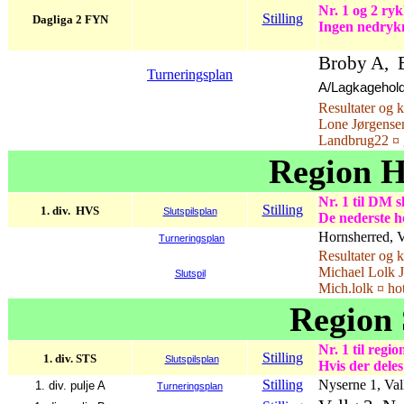
Nr. 1 og 2 ryk
Stilling
Dagliga 2 FYN
Ingen nedryk
Broby A, 
Turneringsplan
A/Lagkagehol
Resultater og 
Lone Jørgensen
Landbrug22 ¤ 
Region H
Nr. 1 til DM sl
Stilling
1. div. HVS
Slutspilsplan
De nederste ho
Hornsherred, V
Turneringsplan
Resultater og 
Michael Lolk J
Slutspil
Mich.lolk ¤ ho
Region 
Nr. 1 til regi
Stilling
1. div. STS
Slutspilsplan
Hvis der deles
Stilling
Nyserne 1, Va
1. div. pulje A
Turneringsplan