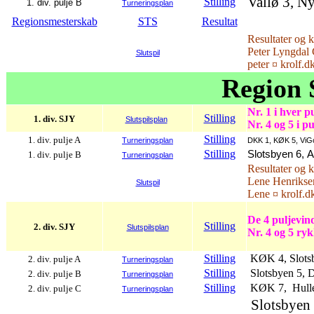
Vallø 3, N
Stilling
1. div. pulje B
Turneringsplan
Regionsmesterskab
STS
Resultat
Resultater og 
Peter Lyngdal 
Slutspil
peter ¤ krolf.d
Region 
Nr. 1 i hver pu
Stilling
1. div. SJY
Slutspilsplan
Nr. 4 og 5 i p
Stilling
1. div. pulje A
Turneringsplan
DKK 1, KØK 5, ViGo
Stilling
Slotsbyen 6, 
1. div. pulje B
Turneringsplan
Resultater og 
Lene Henriksen
Slutspil
Lene ¤ krolf.d
De 4 puljevin
Stilling
2. div. SJY
Slutspilsplan
Nr. 4 og 5 ry
Stilling
KØK 4, Slotsby
2. div. pulje A
Turneringsplan
Stilling
Slotsbyen 5, 
2. div. pulje B
Turneringsplan
Stilling
KØK 7, Hullet
2. div. pulje C
Turneringsplan
Slotsbyen 