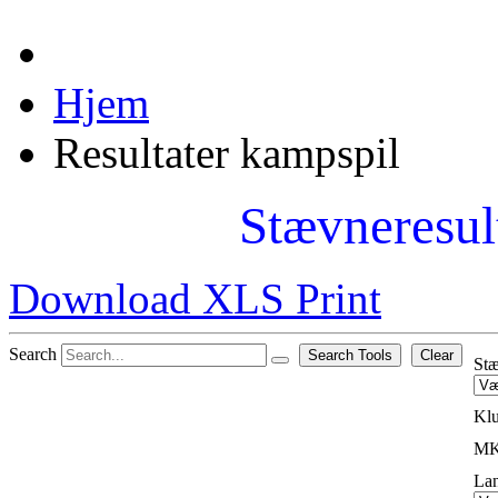
Hjem
Resultater kampspil
Stævneresul
Download XLS
Print
Search
Search Tools
Clear
St
Kl
M
La