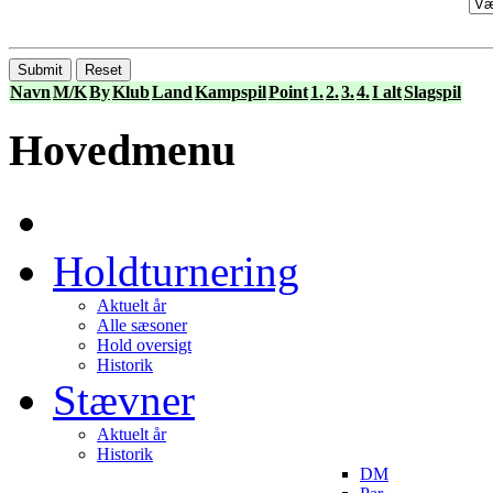
Submit
Reset
Navn
M/K
By
Klub
Land
Kampspil
Point
1.
2.
3.
4.
I alt
Slagspil
Hovedmenu
Holdturnering
Aktuelt år
Alle sæsoner
Hold oversigt
Historik
Stævner
Aktuelt år
Historik
DM