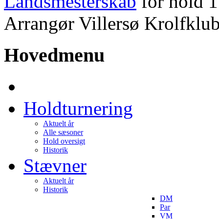
Landsmesterskab
for hold 1
Arrangør Villersø Krolfklub
Hovedmenu
Holdturnering
Aktuelt år
Alle sæsoner
Hold oversigt
Historik
Stævner
Aktuelt år
Historik
DM
Par
VM