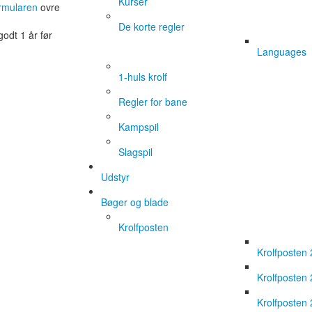
Kurser
rmularen
ovre
De korte regler
godt 1 år før
Languages
1-huls krolf
Regler for bane
Kampspil
Slagspil
Udstyr
Bøger og blade
Krolfposten
Krolfposten
Krolfposten
Krolfposten