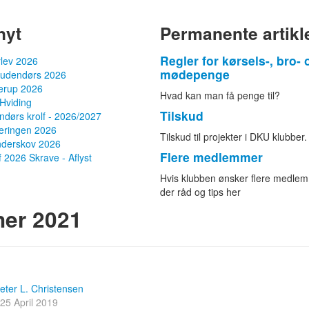
nyt
Permanente artikl
Regler for kørsels-, bro- 
rlev 2026
mødepenge
 udendørs 2026
terup 2026
Hvad kan man få penge til?
Hviding
Tilskud
dørs krolf - 2026/2027
eringen 2026
Tilskud til projekter i DKU klubber.
nderskov 2026
Flere medlemmer
f 2026 Skrave - Aflyst
Hvis klubben ønsker flere medlem
der råd og tips her
er 2021
eter L. Christensen
25 April 2019