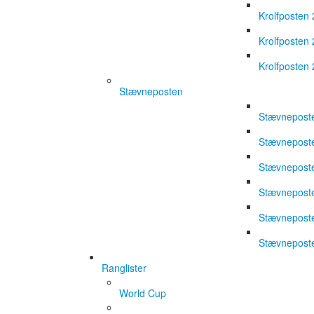
Krolfposten
Krolfposten
Krolfposten
Stævneposten
Stævnepost
Stævnepost
Stævnepost
Stævnepost
Stævnepost
Stævnepost
Ranglister
World Cup