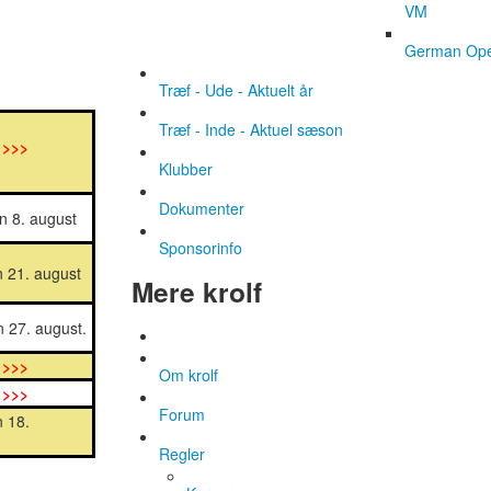
VM
German Op
Træf - Ude - Aktuelt år
Træf - Inde - Aktuel sæson
 >>>
Klubber
Dokumenter
 8. august
Sponsorinfo
 21. august
Mere krolf
 27. august.
 >>>
Om krolf
 >>>
Forum
 18.
Regler