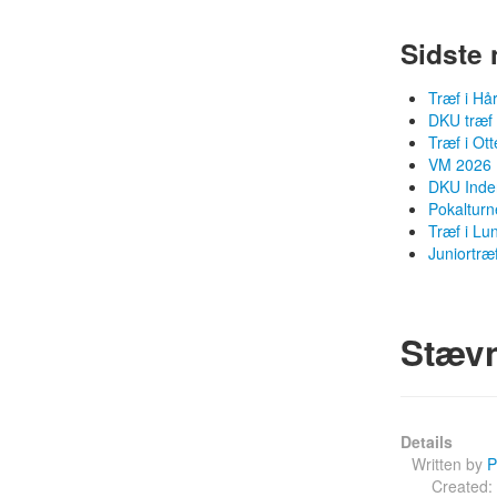
Sidste 
Træf i Hå
DKU træf
Træf i Ot
VM 2026 
DKU Inden
Pokalturn
Træf i Lu
Juniortræ
Stævn
Details
Written by
P
Created: 