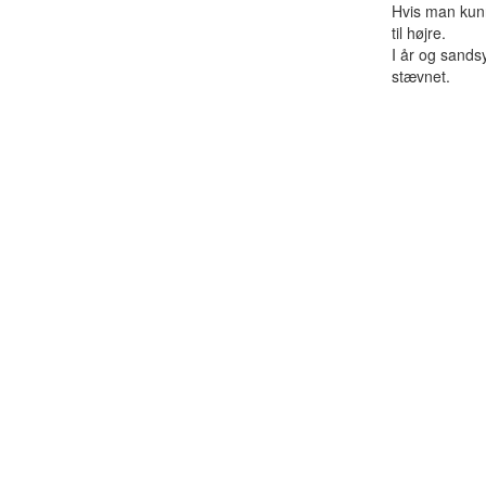
Hvis man kunn
til højre.
I år og sandsy
stævnet.