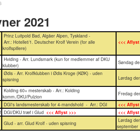
6
ner 2021
Prinz Luitpold Bad, Algäer Alpen, Tyskland -
Arr.: Hotellet/1. Deutscher Krolf Verein (for alle
<<< Aflyst
krolfspillere)
Hviding - Arr. Lundsmark (kun for medlemmer af DKU
Søndag den
klubber)
Ødis - Arr. Krolfklubben i Ødis Kroge (KØK) - uden
Lørdag den
spisning
Kolding 60+ mesterskab - Arr.: Kolding
Fredag den
komm./DKU/Pulzion
DGI's landsmesterskab for 4-mandshold - Arr.: DGI
<<< Aflyst
f
DGI/DKU træf i Glud
<<< Aflyst >>>
<<< Aflyst
Lørdag den
Glud - arr. Glud Krolf - uden spisning
september