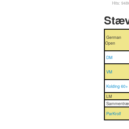
Hits: 948
Stæv
German
Open
DM
VM
Kolding 60+
LM
Sammentræ
ParKrolf