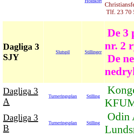
Holdkort
Christiansf
Tlf. 23 70 
De 3 
nr. 2 
Dagliga 3
Slutspil
Stillinger
SJY
De ned
nedry
Konge
Dagliga 3
Turneringsplan
Stilling
A
KFUM,
Odin 
Dagliga 3
Turneringsplan
Stilling
B
Lunds