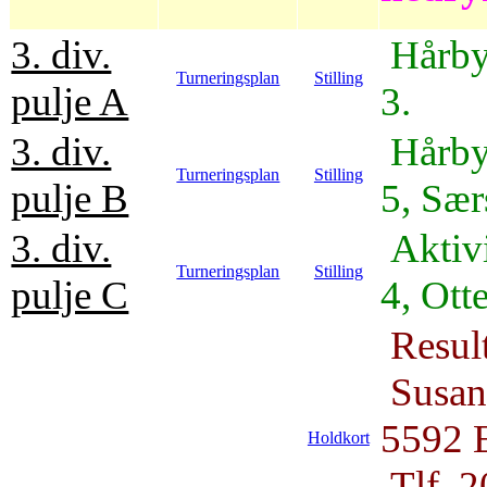
3. div.
Hårby
Turneringsplan
Stilling
pulje A
3.
3. div.
Hårby
Turneringsplan
Stilling
pulje B
5,
Sær
3. div.
Aktiv
Turneringsplan
Stilling
pulje C
4,
Ott
Resul
Susan
5592 
Holdkort
Tlf. 2