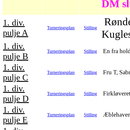
DM sl
Rønde 
1. div.
Turneringsplan
Stilling
pulje A
Kugles
1. div.
En fra hold
Turneringsplan
Stilling
pulje B
1. div.
Fru T, Sab
Turneringsplan
Stilling
pulje C
1. div.
Firkløvere
Turneringsplan
Stilling
pulje D
1. div.
Æblehaven,
Turneringsplan
Stilling
pulje E