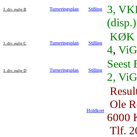
3
, VK
Turneringsplan
Stilling
3. div. pulje B
(disp.)
KØK 
Turneringsplan
Stilling
3. div. pulje C
4
,
ViG
Seest 
Turneringsplan
Stilling
3. div. pulje D
2, ViG
Result
Ole R
Holdkort
6000 
Tlf. 2