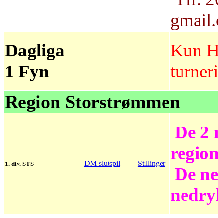
gmail
Dagliga
Kun Hå
1 Fyn
turner
Region Storstrømmen
De 2 n
region
DM slutspil
Stillinger
1. div. STS
De ned
nedry