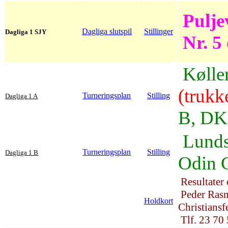
Puljev
Dagliga slutspil
Stillinger
Dagliga 1 SJY
Nr. 5 
Kølle
(trukk
Turneringsplan
Stilling
Dagliga 1 A
B, DK
Lunds
Turneringsplan
Stilling
Dagliga 1 B
Odin C
Resultater
Peder Rasm
Holdkort
Christiansf
Tlf. 23 70 