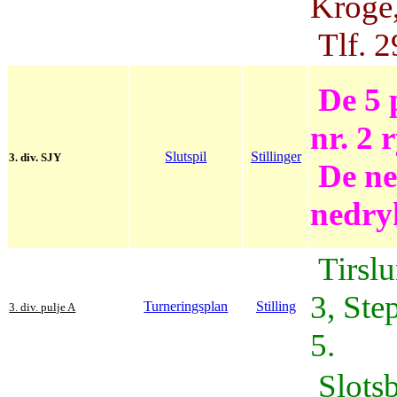
Kroge
Tlf. 2
De 5 p
nr. 2 
Slutspil
Stillinger
3. div. SJY
De ned
nedry
Tirsl
3,
Ste
Turneringsplan
Stilling
3. div. pulje A
5.
Slots