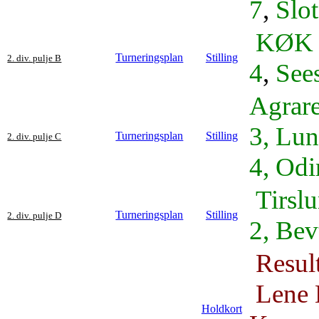
7
,
Slo
KØK 
Turneringsplan
Stilling
2. div. pulje B
4
,
See
Agrare
3,
Lun
Turneringsplan
Stilling
2. div. pulje C
4,
Odi
Tirsl
Turneringsplan
Stilling
2. div. pulje D
2, Bev
Resul
Lene H
Holdkort