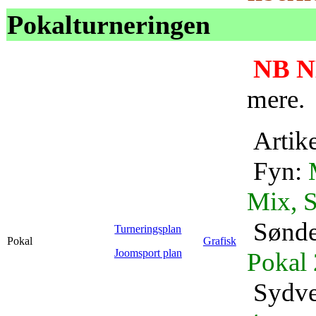
Pokalturneringen
NB N
mere.
Artik
Fyn:
Mix, S
Sønde
Turneringsplan
Pokal
Grafisk
Joomsport plan
Pokal 
Sydve