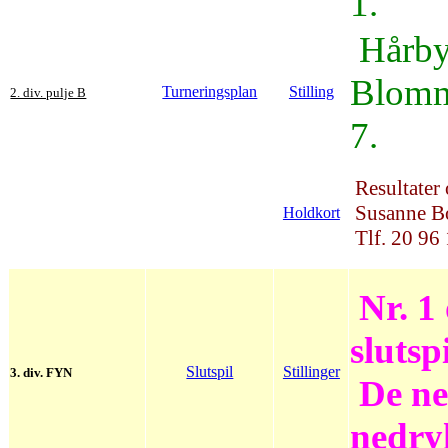
1.
Hårby
Blomm
Turneringsplan
Stilling
2. div. pulje B
7.
Resultater
Susanne Bo
Holdkort
Tlf. 20 96
Nr. 1 
slutspi
Slutspil
Stillinger
3. div. FYN
De ned
nedry