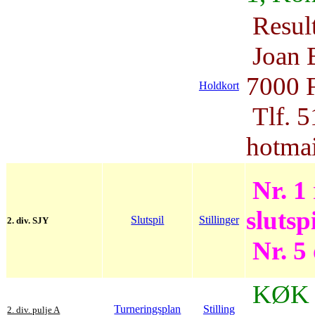
Result
Joan B
7000 F
Holdkort
Tlf. 5
hotma
Nr. 1 
slutspi
Slutspil
Stillinger
2. div. SJY
Nr. 5 
KØK 
Turneringsplan
Stilling
2. div. pulje A