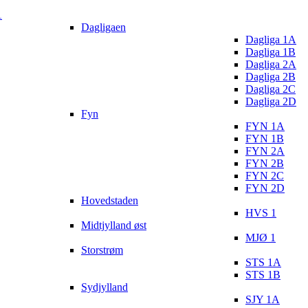
1
Dagligaen
Dagliga 1A
Dagliga 1B
Dagliga 2A
Dagliga 2B
Dagliga 2C
Dagliga 2D
Fyn
FYN 1A
FYN 1B
FYN 2A
FYN 2B
FYN 2C
FYN 2D
Hovedstaden
HVS 1
Midtjylland øst
MJØ 1
Storstrøm
STS 1A
STS 1B
Sydjylland
SJY 1A