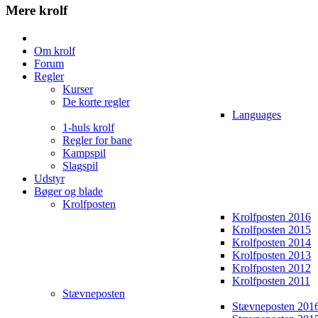
Mere krolf
Om krolf
Forum
Regler
Kurser
De korte regler
Languages
1-huls krolf
Regler for bane
Kampspil
Slagspil
Udstyr
Bøger og blade
Krolfposten
Krolfposten 2016
Krolfposten 2015
Krolfposten 2014
Krolfposten 2013
Krolfposten 2012
Krolfposten 2011
Stævneposten
Stævneposten 201