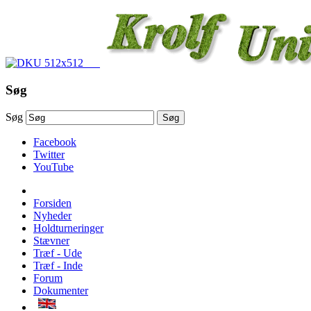
Søg
Søg
Søg
Facebook
Twitter
YouTube
Forsiden
Nyheder
Holdturneringer
Stævner
Træf - Ude
Træf - Inde
Forum
Dokumenter