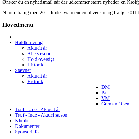
Ønsker du en nyhedsmail når der udkommer større nyheder, en Krolfpo
Numre fra og med 2011 findes via menuen til venstre og fra før 2011 
Hovedmenu
Holdturnering
Aktuelt år
Alle sæsoner
Hold oversigt
Historik
Stævner
Aktuelt år
Historik
DM
Par
VM
German Open
Træf - Ude - Aktuelt år
Træf - Inde - Aktuel sæson
Klubber
Dokumenter
Sponsorinfo