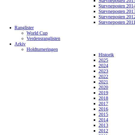
Stævneposten 201
Stævneposten 201
Stævneposten 201
Stævneposten 201
Stævneposten 201
Ranglister
World Cup
Verdensranglisten
Arkiv
Holdturneringen
Historik
2025
2024
2023
2022
2021
2020
2019
2018
2017
2016
2015
2014
2013
2012