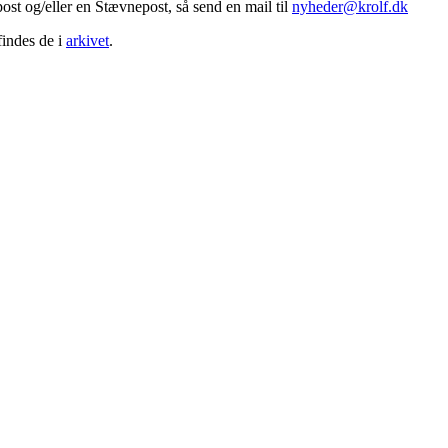
st og/eller en Stævnepost, så send en mail til
nyheder@krolf.dk
findes de i
arkivet
.