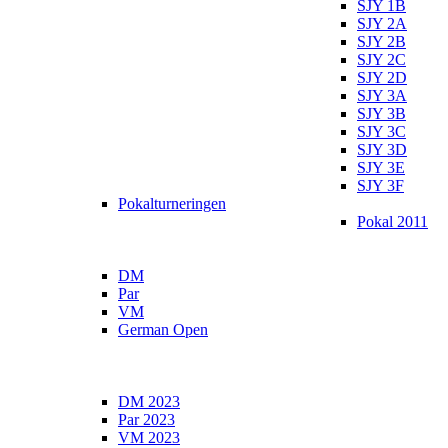
SJY 1B
SJY 2A
SJY 2B
SJY 2C
SJY 2D
SJY 3A
SJY 3B
SJY 3C
SJY 3D
SJY 3E
SJY 3F
Pokalturneringen
Pokal 2011
DM
Par
VM
German Open
DM 2023
Par 2023
VM 2023