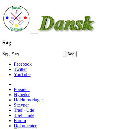
Søg
Søg
Søg
Facebook
Twitter
YouTube
Forsiden
Nyheder
Holdturneringer
Stævner
Træf - Ude
Træf - Inde
Forum
Dokumenter