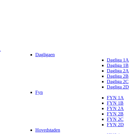
1
Dagligaen
Dagliga 1A
Dagliga 1B
Dagliga 2A
Dagliga 2B
Dagliga 2C
Dagliga 2D
Fyn
FYN 1A
FYN 1B
FYN 2A
FYN 2B
FYN 2C
FYN 2D
Hovedstaden