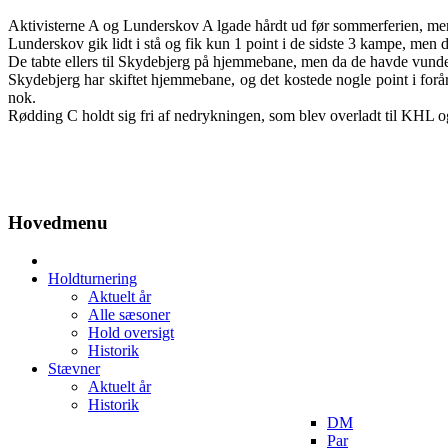
Aktivisterne A og Lunderskov A lgade hårdt ud før sommerferien, men k
Lunderskov gik lidt i stå og fik kun 1 point i de sidste 3 kampe, men d
De tabte ellers til Skydebjerg på hjemmebane, men da de havde vunde
Skydebjerg har skiftet hjemmebane, og det kostede nogle point i foråret
nok.
Rødding C holdt sig fri af nedrykningen, som blev overladt til KHL 
Hovedmenu
Holdturnering
Aktuelt år
Alle sæsoner
Hold oversigt
Historik
Stævner
Aktuelt år
Historik
DM
Par