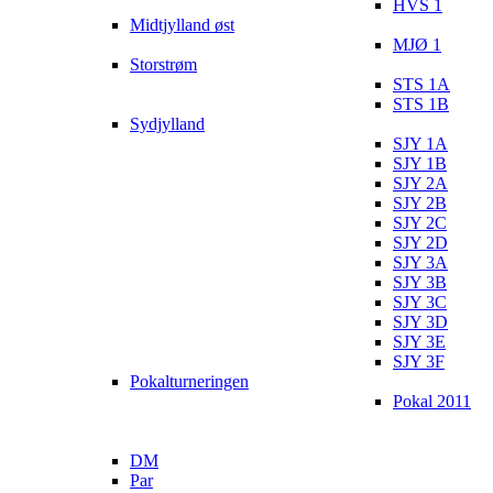
HVS 1
Midtjylland øst
MJØ 1
Storstrøm
STS 1A
STS 1B
Sydjylland
SJY 1A
SJY 1B
SJY 2A
SJY 2B
SJY 2C
SJY 2D
SJY 3A
SJY 3B
SJY 3C
SJY 3D
SJY 3E
SJY 3F
Pokalturneringen
Pokal 2011
DM
Par