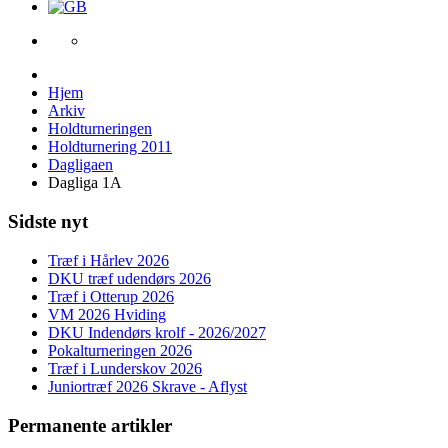
Hjem
Arkiv
Holdturneringen
Holdturnering 2011
Dagligaen
Dagliga 1A
Sidste nyt
Træf i Hårlev 2026
DKU træf udendørs 2026
Træf i Otterup 2026
VM 2026 Hviding
DKU Indendørs krolf - 2026/2027
Pokalturneringen 2026
Træf i Lunderskov 2026
Juniortræf 2026 Skrave - Aflyst
Permanente artikler