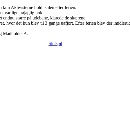
un Aktivisterne holdt stilen efter ferien.
et var lige nøjagtig nok.
t endnu større på udebane, klarede de skærene.
, hvor det kun blev til 3 gange uafjort. Efter ferien blev der imidlerti
og Madholdet A.
Slutspil