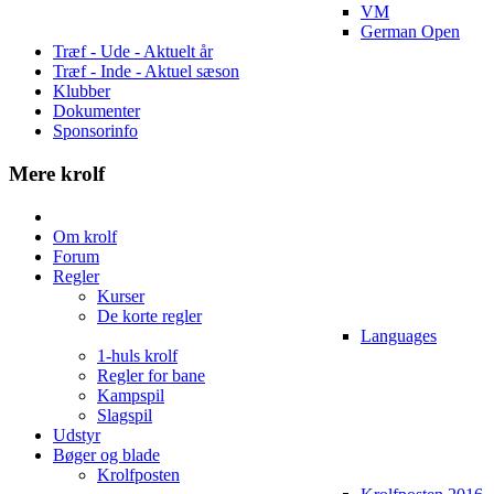
VM
German Open
Træf - Ude - Aktuelt år
Træf - Inde - Aktuel sæson
Klubber
Dokumenter
Sponsorinfo
Mere krolf
Om krolf
Forum
Regler
Kurser
De korte regler
Languages
1-huls krolf
Regler for bane
Kampspil
Slagspil
Udstyr
Bøger og blade
Krolfposten