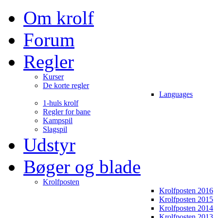
Om krolf
Forum
Regler
Kurser
De korte regler
Languages
1-huls krolf
Regler for bane
Kampspil
Slagspil
Udstyr
Bøger og blade
Krolfposten
Krolfposten 2016
Krolfposten 2015
Krolfposten 2014
Krolfposten 2013