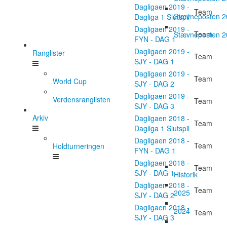
Dagligaen 2019 -
Team
Stævneposten 
Dagliga 1 Slutspil
Dagligaen 2019 -
Team
Stævneposten 
FYN - DAG 1
Dagligaen 2019 -
Ranglister
Team
SJY - DAG 1
Dagligaen 2019 -
Team
World Cup
SJY - DAG 2
Dagligaen 2019 -
Verdensranglisten
Team
SJY - DAG 3
Arkiv
Dagligaen 2018 -
Team
Dagliga 1 Slutspil
Dagligaen 2018 -
Team
Holdturneringen
FYN - DAG 1
Dagligaen 2018 -
Team
SJY - DAG 1
Historik
Dagligaen 2018 -
Team
2025
SJY - DAG 2
Dagligaen 2018 -
2024
Team
SJY - DAG 3