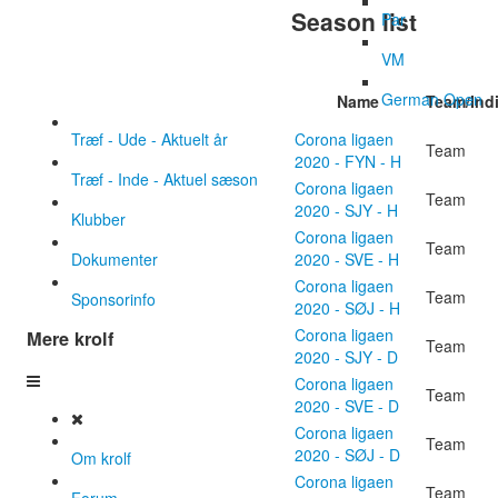
Season list
Par
VM
German Open
Name
Team/Indi
Træf - Ude - Aktuelt år
Corona ligaen
Team
2020 - FYN - H
Træf - Inde - Aktuel sæson
Corona ligaen
Team
2020 - SJY - H
Klubber
Corona ligaen
Team
Dokumenter
2020 - SVE - H
Corona ligaen
Team
Sponsorinfo
2020 - SØJ - H
Corona ligaen
Mere krolf
Team
2020 - SJY - D
Corona ligaen
Team
2020 - SVE - D
Corona ligaen
Team
2020 - SØJ - D
Om krolf
Corona ligaen
Team
Forum