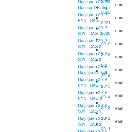
2023
Dagligaen 2017 -
Team
Dagliga 1 Slutspil
2022
Dagligaen 2017 -
Team
FYN - DAG 1
2021
Dagligaen 2017 -
Team
2020
SJY - DAG 1
Dagligaen 2017 -
Team
2019
SJY - DAG 2
Dagligaen 2017 -
2018
Team
SJY - DAG 3
2017
Dagligaen 2016
Team
Dalgliga slutspil
2016
Dagligaen 2016 -
Team
FYN - DAG 1
2015
Dagligaen 2016 -
Team
2014
FYN - DAG 2
Dagligaen 2016 -
2013
Team
SJY - DAG 1
2012
Dagligaen 2016 -
Team
SJY - DAG 2
2011
Dagligaen 2016 -