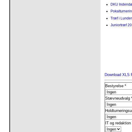
DKU Indendør
Pokalturneri
Træf i Lunde
Juniortræf 20
Download XLS
Bestyrelse
*
Stævneudvalg
Holdturnerings
IT og redaktion