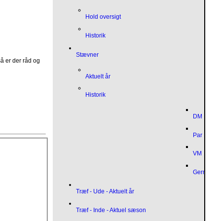
Hold oversigt
Historik
Stævner
å er der råd og
Aktuelt år
Historik
DM
Par
VM
German O
Træf - Ude - Aktuelt år
Træf - Inde - Aktuel sæson