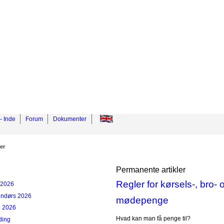
- Inde
Forum
Dokumenter
er
Permanente artikler
Regler for kørsels-, bro- 
v 2026
endørs 2026
mødepenge
p 2026
Hvad kan man få penge til?
ding