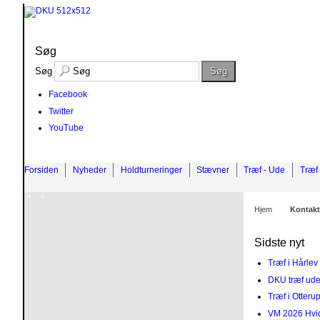
Søg
Søg
Søg
Facebook
Twitter
YouTube
Forsiden
Nyheder
Holdturneringer
Stævner
Træf - Ude
Træf 
Hjem
Kontakt
Sidste nyt
Træf i Hårle
DKU træf ud
Træf i Otteru
VM 2026 Hvi