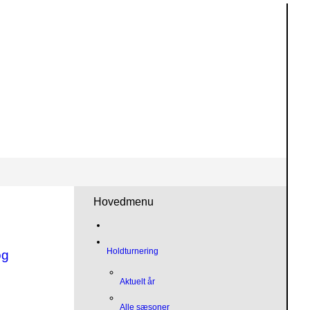
Hovedmenu
Holdturnering
og
Aktuelt år
Alle sæsoner