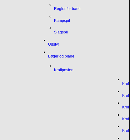
Regler for bane
Kampspil
Slagspil
Udstyr
Bøger og blade
Krolfposten
Krolfpost
Krolfpost
Krolfpost
Krolfpost
Krolfpost