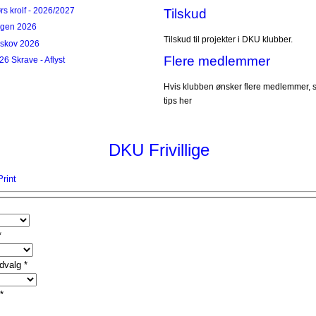
s krolf - 2026/2027
Tilskud
ngen 2026
Tilskud til projekter i DKU klubber.
rskov 2026
Flere medlemmer
26 Skrave - Aflyst
Hvis klubben ønsker flere medlemmer, s
tips her
DKU Frivillige
Print
*
udvalg
*
*