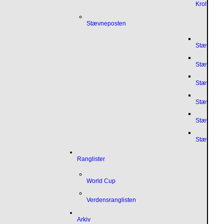
Krolfpost
Stævneposten
Stævnepo
Stævnepo
Stævnepo
Stævnepo
Stævnepo
Stævnepo
Ranglister
World Cup
Verdensranglisten
Arkiv