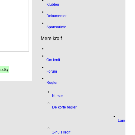
Klubber
Dokumenter
Sponsorinfo
Mere krolf
Om krolf
nr.
By
Forum
Regler
Kurser
De korte regler
Language
1-huls krolf