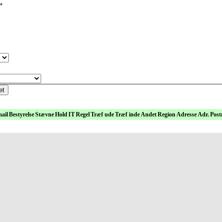
*
et
ail
Bestyrelse
Stævne
Hold
IT
Regel
Træf ude
Træf inde
Andet
Region
Adresse
Adr.
Post