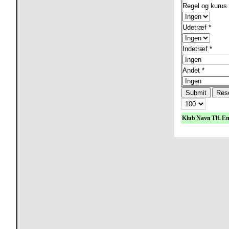
Regel og kurus
Udetræf
*
Indetræf
*
Andet
*
Submit
Res
Klub
Navn
Tlf.
Em