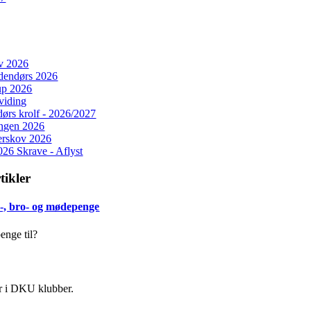
ev 2026
dendørs 2026
rup 2026
iding
rs krolf - 2026/2027
ingen 2026
erskov 2026
026 Skrave - Aflyst
tikler
s-, bro- og mødepenge
enge til?
er i DKU klubber.