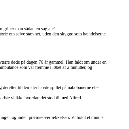
an griber man sådan en sag an?
 historie om selve stævnet, uden den skygge som hændelserne
esværre døde på dagen 76 år gammel. Han faldt om under en
ambulance som var fremme i løbet af 2 minutter, og
g derefter til dem der havde spillet på nabobanerne eller
 vidste vi ikke hvordan det stod til med Alfred.
pisningen og inden præmieoverrækkelsen. Vi holdt et minuts