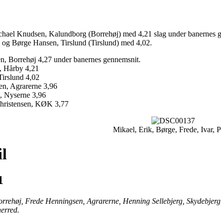
ichael Knudsen, Kalundborg (Borrehøj) med 4,21 slag under banernes ge
 og Børge Hansen, Tirslund (Tirslund) med 4,02.
n, Borrehøj 4,27 under banernes gennemsnit.
n, Hårby 4,21
Tirslund 4,02
en, Agrarerne 3,96
n, Nyserne 3,96
Christensen, KØK 3,77
Mikael, Erik, Børge, Frede, Ivar, P
l
1
rrehøj, Frede Henningsen, Agrarerne, Henning Sellebjerg, Skydebjerg,
erred.