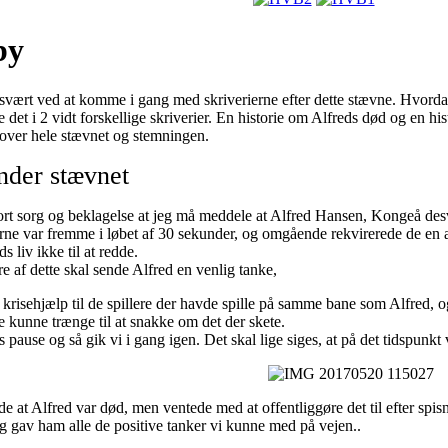
by
 svært ved at komme i gang med skriverierne efter dette stævne. Hvord
le det i 2 vidt forskellige skriverier. En historie om Alfreds død og en
t over hele stævnet og stemningen.
nder stævnet
tort sorg og beklagelse at jeg må meddele at Alfred Hansen, Kongeå d
rne var fremme i løbet af 30 sekunder, og omgående rekvirerede de en 
ds liv ikke til at redde.
re af dette skal sende Alfred en venlig tanke,
 krisehjælp til de spillere der havde spille på samme bane som Alfred, o
e kunne trænge til at snakke om det der skete.
es pause og så gik vi i gang igen. Det skal lige siges, at på det tidspunkt
ide at Alfred var død, men ventede med at offentliggøre det til efter s
og gav ham alle de positive tanker vi kunne med på vejen..