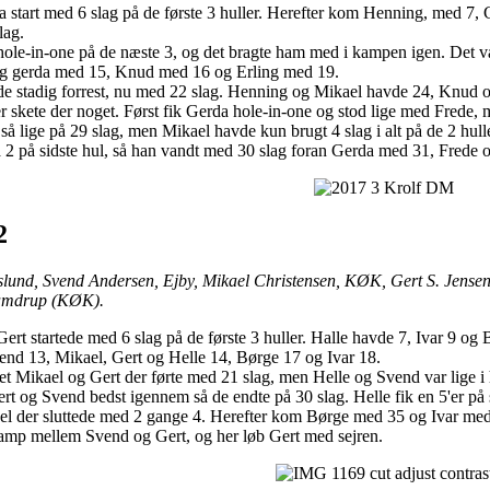
a start med 6 slag på de første 3 huller. Herefter kom Henning, med 7
lag.
hole-in-one på de næste 3, og det bragte ham med i kampen igen. Det v
g gerda med 15, Knud med 16 og Erling med 19.
ede stadig forrest, nu med 22 slag. Henning og Mikael havde 24, Knud 
er skete der noget. Først fik Gerda hole-in-one og stod lige med Frede, m
så lige på 29 slag, men Mikael havde kun brugt 4 slag i alt på de 2 hulle
 2 på sidste hul, så han vandt med 30 slag foran Gerda med 31, Fred
2
lund, Svend Andersen, Ejby, Mikael Christensen, KØK, Gert S. Jensen
Vamdrup (KØK).
ert startede med 6 slag på de første 3 huller. Halle havde 7, Ivar 9 og 
nd 13, Mikael, Gert og Helle 14, Børge 17 og Ivar 18.
 det Mikael og Gert der førte med 21 slag, men Helle og Svend var lige 
t og Svend bedst igennem så de endte på 30 slag. Helle fik en 5'er på s
 der sluttede med 2 gange 4. Herefter kom Børge med 35 og Ivar med
amp mellem Svend og Gert, og her løb Gert med sejren.