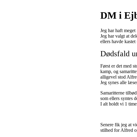
DM i Ej
Jeg har haft meget
Jeg har valgt at de
ellers havde kaste
Dødsfald u
Først er det med s
kamp, og samaritte
alligevel stod Alfre
Jeg synes alle læse
Samaritterne tilbød
som ellers syntes d
I alt holdt vi 1 tim
Senere fik jeg at v
stilhed for Alfred 