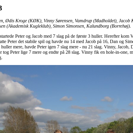
3
sen, Ødis Kroge (KØK), Vinny Sørensen, Vamdrup (Madholdet), Jacob 
en (Akademisk Kugleklub), Simon Simonsen, Kalundborg (Borrehøj).
 startede Peter og Jacob med 7 slag på de første 3 huller. Herefter 
satte Peter det stabile spil og havde nu 14 med Jacob på 16, Dan og Si
 3 huller mere, havde Peter igen 7 slag mere - nu 21 slag. Vinny, Jacob
ler tog Peter lige 7 mere og endte på 28 slag. Vinny fik en hole-in-on
g.