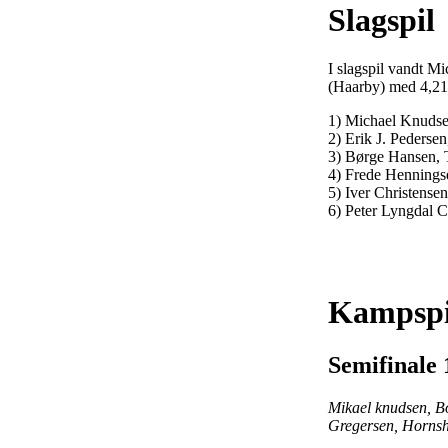
Slagspil
I slagspil vandt M
(Haarby) med 4,21
1) Michael Knudse
2) Erik J. Pederse
3) Børge Hansen, 
4) Frede Hennings
5) Iver Christense
6) Peter Lyngdal 
Kampspi
Semifinale 
Mikael knudsen, Bo
Gregersen, Hornsh