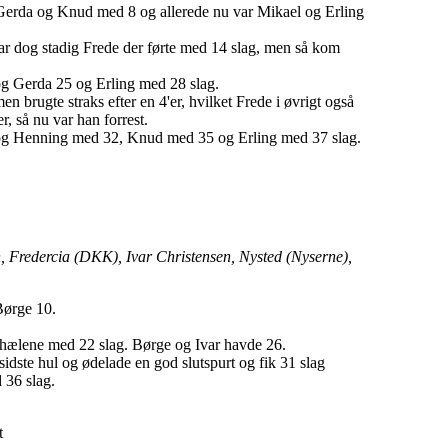
, Gerda og Knud med 8 og allerede nu var Mikael og Erling
ar dog stadig Frede der førte med 14 slag, men så kom
og Gerda 25 og Erling med 28 slag.
en brugte straks efter en 4'er, hvilket Frede i øvrigt også
r, så nu var han forrest.
e og Henning med 32, Knud med 35 og Erling med 37 slag.
, Fredercia (DKK), Ivar Christensen, Nysted (Nyserne),
Børge 10.
i hælene med 22 slag. Børge og Ivar havde 26.
idste hul og ødelade en god slutspurt og fik 31 slag
 36 slag.