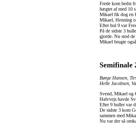
Frede kom bedst fr
hægtet af med 10 s
Mikael fik dog en 
Mikael, Henning o
Efter hul 9 var Fr
På de sidste 3 hull
gjorde. Nu stod de 
Mikael brugte også
Semifinale 
Børge Hansen, Tirs
Helle Jacobsen, 
Svend, Mikael og G
Halvvejs havde Sve
Efter 9 huller var
De sidste 3 kom Ger
sammen med Mikael
Nu var der så omk