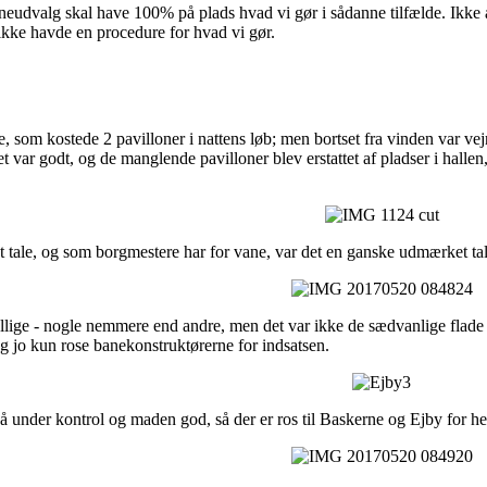
neudvalg skal have 100% på plads hvad vi gør i sådanne tilfælde. Ikke a
 ikke havde en procedure for hvad vi gør.
 som kostede 2 pavilloner i nattens løb; men bortset fra vinden var vejre
 var godt, og de manglende pavilloner blev erstattet af pladser i hallen,
 tale, og som borgmestere har for vane, var det en ganske udmærket tal
llige - nogle nemmere end andre, men det var ikke de sædvanlige flade f
eg jo kun rose banekonstruktørerne for indsatsen.
å under kontrol og maden god, så der er ros til Baskerne og Ejby for h