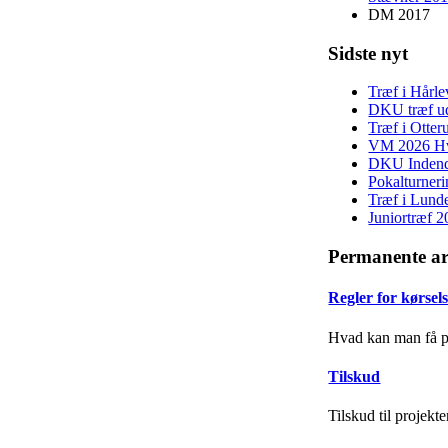
DM 2017
Sidste nyt
Træf i Hårl
DKU træf u
Træf i Otte
VM 2026 Hv
DKU Indendø
Pokalturner
Træf i Lund
Juniortræf 2
Permanente ar
Regler for kørsel
Hvad kan man få p
Tilskud
Tilskud til projekt