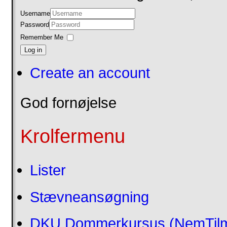
Username
Password
Remember Me
Log in
Create an account
God fornøjelse
Krolfermenu
Lister
Stævneansøgning
DKU Dommerkursus (NemTilm