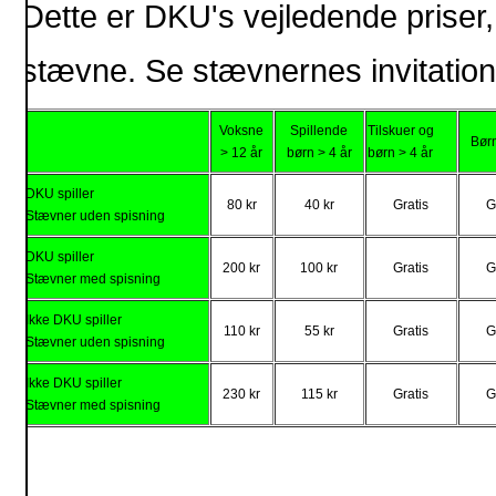
Dette er DKU's vejledende priser,
stævne. Se stævnernes invitation
Voksne
Spillende
Tilskuer og
Børn
> 12 år
børn > 4 år
børn > 4 år
DKU spiller
80 kr
40 kr
Gratis
G
Stævner uden spisning
DKU spiller
200 kr
100 kr
Gratis
G
Stævner med spisning
Ikke DKU spiller
110 kr
55 kr
Gratis
G
Stævner uden spisning
Ikke DKU spiller
230 kr
115 kr
Gratis
G
Stævner med spisning