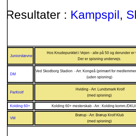
Resultater :
Kampspil
,
S
Hos Knudepunktet i Vejen - alle på 50 og derunder er
Juniorstævne
Der er spisning undervejs.
Ved Skodborg Stadion - Arr. Kongeå (primært for medlemmer
DM
(uden spisning)
Hviding - Arr. Lundsmark Krolf
ParKrolf
(med spisning)
Kolding 60+
Kolding 60+ mesterskab - Arr.: Kolding komm./DKU
Brørup - Arr. Brørup Krolf Klub
VM
(med spisning)