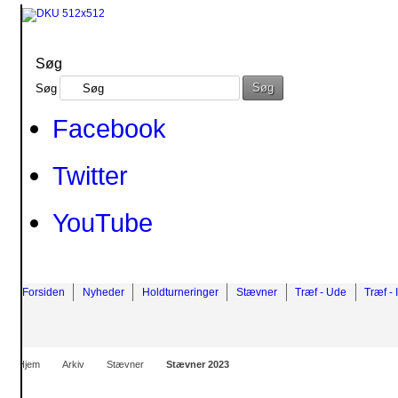
Søg
Søg
Søg
Facebook
Twitter
YouTube
Forsiden
Nyheder
Holdturneringer
Stævner
Træf - Ude
Træf - 
Hjem
Arkiv
Stævner
Stævner 2023