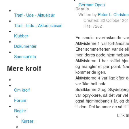
German Open
Details
Written by
Peter L. Christe
Træf - Ude - Aktuelt år
Created: 30 October 20
Træf - Inde - Aktuel sæson
Hits: 7282
Klubber
En smule overraskende van
Aktivisterne 1 var forhåndsfav
Dokumenter
Efter sommerferien var de ell
men deres gode hjemmebane
Sponsorinfo
Aktivisterne 1 har skiftet h
Mere krolf
og mangler et par point. Næ
kommer de igen.
Aktivisterne 4 var lige efter
var ikke helt nok.
Solsikkerne 2 og Skydebjerg 
Om krolf
var oprykkere, så det var ve
Forum
også hjemmebane i år, og det
til den. Det kommer de så til i 
Regler
Link ti
Kurser