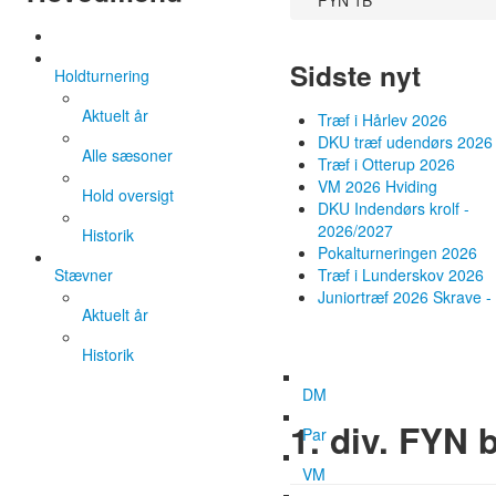
FYN 1B
Sidste nyt
Holdturnering
Aktuelt år
Træf i Hårlev 2026
DKU træf udendørs 2026
Alle sæsoner
Træf i Otterup 2026
VM 2026 Hviding
Hold oversigt
DKU Indendørs krolf -
2026/2027
Historik
Pokalturneringen 2026
Stævner
Træf i Lunderskov 2026
Juniortræf 2026 Skrave - 
Aktuelt år
Historik
DM
1. div. FYN 
Par
VM