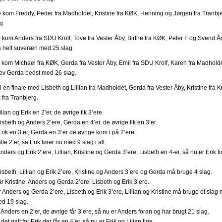
le kom Freddy, Peder fra Madholdet, Kristine fra KØK, Henning og Jørgen fra Tranbje
g.
e kom Anders fra SDU Krolf, Tove fra Vester Åby, Birthe fra KØK, Peter F og Svend Å
s helt suveræn med 25 slag.
le kom Michael fra KØK, Gerda fra Vester Åby, Emil fra SDU Krolf, Karen fra Madholde
lev Gerda bedst med 26 slag.
il en finale med Lisbeth og Lillian fra Madholdet, Gerda fra Vester Åby, Kristine fra 
 fra Tranbjerg.
ilian og Erik en 2’er, de øvrige fik 3’ere.
isbeth og Anders 2’ere, Gerda en 4’er, de øvrige fik en 3’er.
Erik en 3’er, Gerda en 3’er de øvrige kom i på 2’ere.
lle 2’er, så Erik fører nu med 9 slag i alt.
nders og Erik 2’ere, Lillian, Kristine og Gerda 3’ere, Lisbeth en 4-er, så nu er Erik 
Lisbeth, Lillian og Erik 2’ere, Kristine og Anders 3’ere og Gerda må bruge 4 slag.
r Kristine, Anders og Gerda 2’ere, Lisbeth og Erik 3’ere.
r Anders og Gerda 2’ere, Lisbeth og Erik 3’ere, Lillian og Kristine må bruge et slag 
ed 19 slag.
 Anders en 2’er, de øvrige får 3’ere, så nu er Anders foran og har brugt 21 slag.
et galt for Erik der får en 4’er, så nu er Erik og Lilian lige.