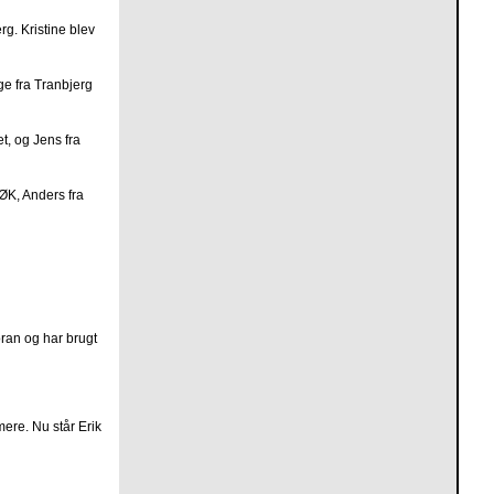
rg. Kristine blev
ge fra Tranbjerg
t, og Jens fra
KØK, Anders fra
foran og har brugt
mere. Nu står Erik