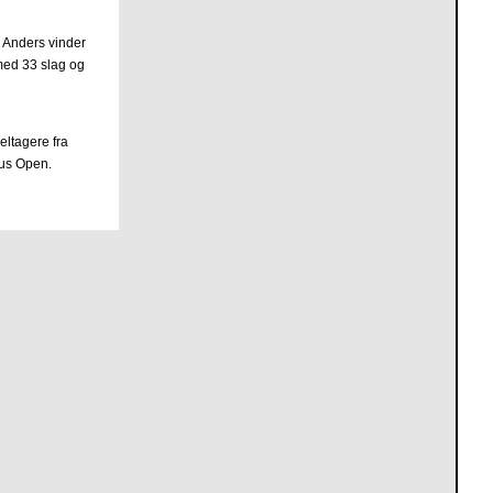
å Anders vinder
 med 33 slag og
eltagere fra
hus Open.