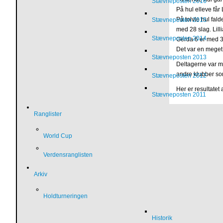
Stævneposten 2016
På hul elleve får
På tolvte hul fald
Stævneposten 2015
med 28 slag. Lill
Stævneposten 2014
Gerda 6’er med 3
Det var en meget t
Stævneposten 2013
Deltagerne var me
andre klubber som
Stævneposten 2012
Her er resultatet 
Stævneposten 2011
Ranglister
World Cup
Verdensranglisten
Arkiv
Holdturneringen
Historik