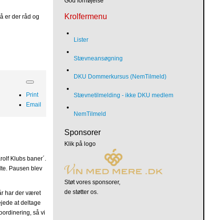
God fornøjelse
Krolfermenu
å er der råd og
Lister
Stævneansøgning
DKU Dommerkursus (NemTilmeld)
Print
Stævnetilmelding - ikke DKU medlem
Email
NemTilmeld
Sponsorer
Klik på logo
olf Klubs baner´.
lte. Pausen blev
Støt vores sponsorer,
de støtter os.
år har der været
lejede at deltage
ordinering, så vi