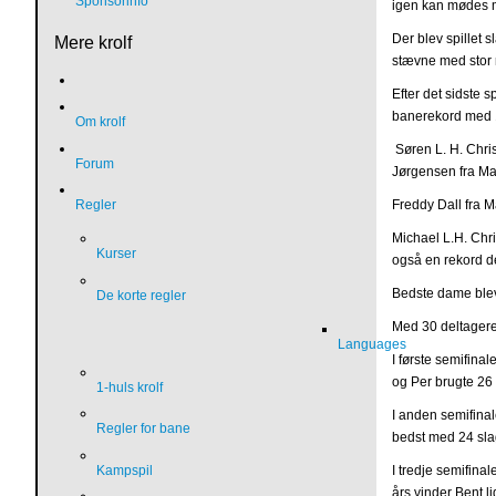
Sponsorinfo
igen kan mødes m
Der blev spillet 
Mere krolf
stævne med stor r
Efter det sidste 
banerekord med 1
Om krolf
Søren L. H. Chri
Forum
Jørgensen fra Ma
Regler
Freddy Dall fra M
Michael L.H. Chr
Kurser
også en rekord de
Bedste dame blev
De korte regler
Med 30 deltagere 
Languages
I første semifina
og Per brugte 26 
1-huls krolf
I anden semifinal
Regler for bane
bedst med 24 sla
Kampspil
I tredje semifina
års vinder Bent l