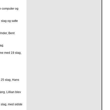
de computer og
 slag og satte
inder, Bent
ag.
ane med 19 slag,
d 25 slag, Hans
rg. Lillian blev
 slag, med sidste