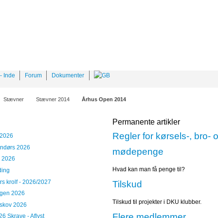
- Inde
Forum
Dokumenter
Stævner
Stævner 2014
Århus Open 2014
Permanente artikler
Regler for kørsels-, bro- 
 2026
ndørs 2026
mødepenge
p 2026
Hvad kan man få penge til?
ding
s krolf - 2026/2027
Tilskud
ngen 2026
Tilskud til projekter i DKU klubber.
rskov 2026
Flere medlemmer
26 Skrave - Aflyst