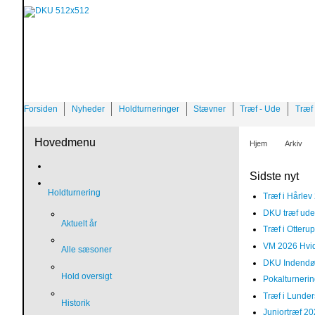
Forsiden
Nyheder
Holdturneringer
Stævner
Træf - Ude
Træf 
Hovedmenu
Hjem
Arkiv
Sidste nyt
Holdturnering
Træf i Hårlev
DKU træf ude
Aktuelt år
Træf i Otteru
VM 2026 Hvi
Alle sæsoner
DKU Indendør
Hold oversigt
Pokalturneri
Træf i Lunde
Historik
Juniortræf 20