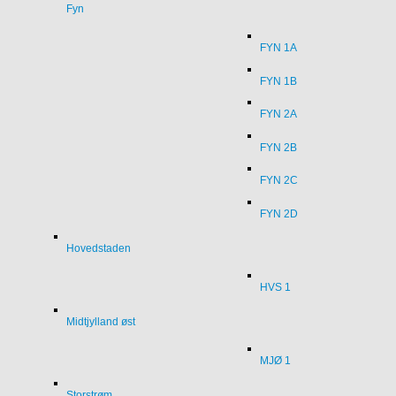
Fyn
FYN 1A
FYN 1B
FYN 2A
FYN 2B
FYN 2C
FYN 2D
Hovedstaden
HVS 1
Midtjylland øst
MJØ 1
Storstrøm