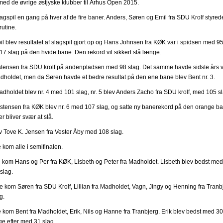
ed de øvrige østjyske klubber til Århus Open 2015.
slagspil en gang på hver af de fire baner. Anders, Søren og Emil fra SDU Krolf styre
utine.
spil blev resultatet af slagspil gjort op og Hans Johnsen fra KØK var i spidsen med 95
7 slag på den hvide bane. Den rekord vil sikkert stå længe.
stensen fra SDU krolf på andenpladsen med 98 slag. Det samme havde sidste års v
dholdet, men da Søren havde et bedre resultat på den ene bane blev Bent nr. 3.
adholdet blev nr. 4 med 101 slag, nr. 5 blev Anders Zacho fra SDU krolf, med 105 sl
istensen fra KØK blev nr. 6 med 107 slag, og satte ny banerekord på den orange b
r bliver svær at slå.
 Tove K. Jensen fra Vester Åby med 108 slag.
kom alle i semifinalen.
le kom Hans og Per fra KØK, Lisbeth og Peter fra Madholdet. Lisbeth blev bedst me
slag.
e kom Søren fra SDU Krolf, Lillian fra Madholdet, Vagn, Jingy og Henning fra Tranbje
g.
le kom Bent fra Madholdet, Erik, Nils og Hanne fra Tranbjerg. Erik blev bedst med 30
ige efter med 31 slag.