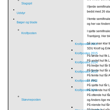
Slagspil
I fjerde semifina
bedst med 26 sla
Udstyr
I femte semifinal
Bøger og blade
og her var Ander
I sjette semifina
Krolfposten
Tranbjerg. Her b
Så var man klar t
Krolfposten 2016
SDU Krolf og Erik
Krolfposten 2015
På første hul fik L
På andet hul fik L
Krolfposten 2014
På tredje hul får 
På fjerde hul får a
Krolfposten 2013
På femte hul får A
11 slag.
Krolfposten 2012
På sjette hul får 
Krolfposten 2011
På syvende hul få
På ottende hul få
Stævneposten
og Anders lige m
På niende hul får
På tiende hul går d