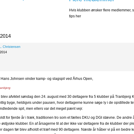
Hvis klubben ønsker flere medlemmer, s
tips her
 2014
L. Christensen
 2014
Hans Johnsen vinder kamp- og slagspil ved Århus Open,
ranbjerg
lev afviklet søndag den 24. august med 30 deltagere fra 5 klubber på Tranbjerg Kr
lig byge, heldigvis under pausen, hvor deltagerne kunne søge ly i de opstillede te
e indledende spil, men ellers var det meget pænt vejr.
ldt for fjerde år i træk, traditionen tro som et fælles DKU og DGI stævne. De andre 
e østjyske klubber. En af årsagerne til at der ikke var deltagere fra de klubber der p
r dagen før blev afholdt et træf med 90 deltagere. Næste år håber vi på en bedre ko