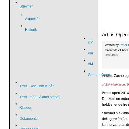
Stævner
Aktuelt år
Historik
Århus Open
DM
Written by
Peter 
Created: 21 April
Par
Hits: 4503
VM
German Open
Anders Zacho og 
af Erik Mathiasen, T
Træf - Ude - Aktuelt år
Århus open 2014 b
Træf - Inde - Aktuel sæson
Der kom en ordent
holdt efter de tr
Klubber
Stævnet blev afho
Dokumenter
deltagere fra fler
kunne være, at de