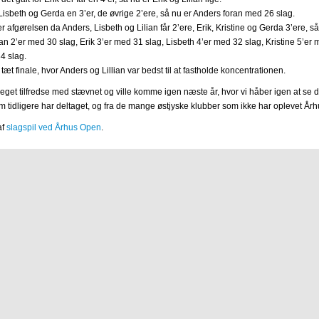
 Lisbeth og Gerda en 3’er, de øvrige 2’ere, så nu er Anders foran med 26 slag.
er afgørelsen da Anders, Lisbeth og Lilian får 2’ere, Erik, Kristine og Gerda 3’ere, s
ian 2’er med 30 slag, Erik 3’er med 31 slag, Lisbeth 4’er med 32 slag, Kristine 5’er
4 slag.
æt finale, hvor Anders og Lillian var bedst til at fastholde koncentrationen.
get tilfredse med stævnet og ville komme igen næste år, hvor vi håber igen at se d
 tidligere har deltaget, og fra de mange østjyske klubber som ikke har oplevet År
af
slagspil ved Århus Open
.