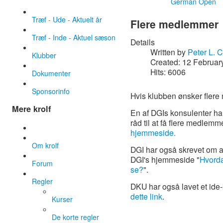
German Open
Træf - Ude - Aktuelt år
Flere medlemmer
Træf - Inde - Aktuel sæson
Details
Written by
Peter L. 
Klubber
Created: 12 Februar
Hits: 6006
Dokumenter
Sponsorinfo
Hvis klubben ønsker flere 
Mere krolf
En af DGIs konsulenter ha
råd til at få flere medlemme
hjemmeside.
Om krolf
DGI har også skrevet om a
DGI's hjemmeside "
Hvorda
Forum
se?
".
Regler
DKU har også lavet et ide-k
dette link
.
Kurser
De korte regler