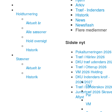
Arkiv
Træf - Indendørs
Holdturnering
Historik
News
Aktuelt år
Newsflash
Flere medlemmer
Alle sæsoner
Hold oversigt
Sidste nyt
Historik
Pokalturneringen 2026
Træf i Hårlev 2026
Stævner
DKU træf udendørs 20
Træf i Otterup 2026
Aktuelt år
VM 2026 Hviding
Historik
DKU Indendørs krolf -
2026/2027
DM
Træf i Lunderskov 202
Juniortræf 2026 Skrave
Par
Aflyst
VM