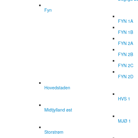
Fyn
FYN 1A
FYN 1B
FYN 2A
FYN 2B
FYN 2C
FYN 2D
Hovedstaden
HVS 1
Midtjylland øst
MJØ 1
Storstrøm