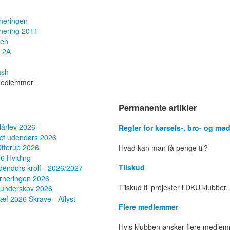
neringen
nering 2011
aen
 2A
ash
medlemmer
Permanente artikler
Hårlev 2026
Regler for kørsels-, bro- og m
æf udendørs 2026
Otterup 2026
Hvad kan man få penge til?
6 Hviding
Tilskud
endørs krolf - 2026/2027
rneringen 2026
Tilskud til projekter i DKU klubber.
Lunderskov 2026
ræf 2026 Skrave - Aflyst
Flere medlemmer
Hvis klubben ønsker flere medlem