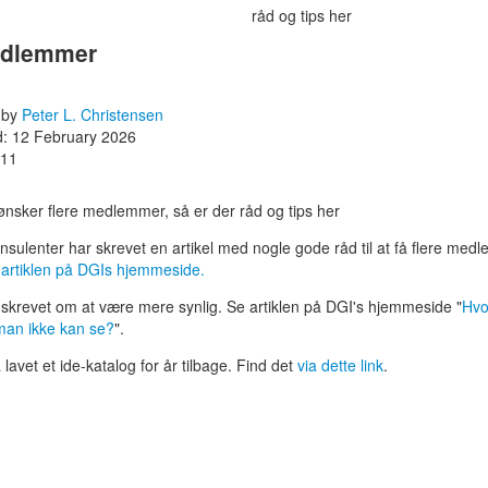
råd og tips her
edlemmer
 by
Peter L. Christensen
d: 12 February 2026
911
ønsker flere medlemmer, så er der råd og tips her
nsulenter har skrevet en artikel med nogle gode råd til at få flere med
l artiklen på DGIs hjemmeside.
skrevet om at være mere synlig. Se artiklen på DGI's hjemmeside "
Hvo
man ikke kan se?
".
avet et ide-katalog for år tilbage. Find det
via dette link
.