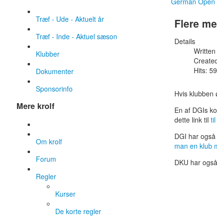
German Open
Træf - Ude - Aktuelt år
Flere m
Træf - Inde - Aktuel sæson
Details
Written
Klubber
Create
Hits: 5
Dokumenter
Sponsorinfo
Hvis klubben 
Mere krolf
En af DGIs ko
dette link til
ti
DGI har også 
Om krolf
man en klub 
Forum
DKU har også l
Regler
Kurser
De korte regler