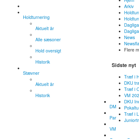
Hjem
Arkiv
Holdtur
Holdturnering
Holdtur
Daglig
Aktuelt år
Dagliga
News
Alle sæsoner
Newsfl
Flere 
Hold oversigt
Historik
Sidste nyt
Stævner
Træf i 
DKU tr
Aktuelt år
Træf i 
Historik
VM 202
DKU Ind
DM
Pokaltu
Træf i 
Par
Juniort
VM