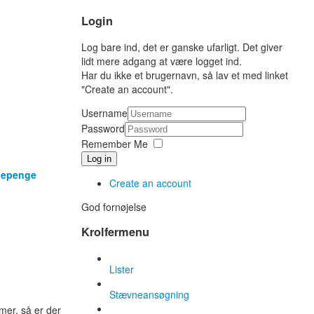
Login
Log bare ind, det er ganske ufarligt. Det giver
lidt mere adgang at være logget ind.
Har du ikke et brugernavn, så lav et med linket
"Create an account".
Username
Password
Remember Me
Log in
ødepenge
Create an account
God fornøjelse
Krolfermenu
Lister
Stævneansøgning
mer, så er der