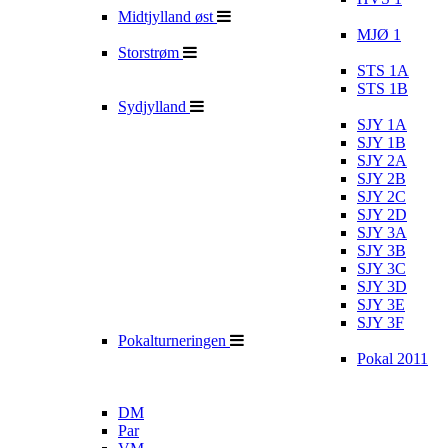
Midtjylland øst
MJØ 1
Storstrøm
STS 1A
STS 1B
Sydjylland
SJY 1A
SJY 1B
SJY 2A
SJY 2B
SJY 2C
SJY 2D
SJY 3A
SJY 3B
SJY 3C
SJY 3D
SJY 3E
SJY 3F
Pokalturneringen
Pokal 2011
DM
Par