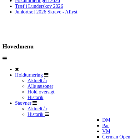
Pokalturneringen 2026
Træf i Lunderskov 2026
Juniortræf 2026 Skrave - Aflyst
Hovedmenu
Holdturnering
Aktuelt år
Alle sæsoner
Hold oversigt
Historik
Stævner
Aktuelt år
Historik
DM
Par
VM
German Open