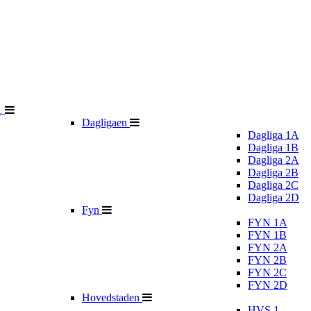
1
Dagligaen
Dagliga 1A
Dagliga 1B
Dagliga 2A
Dagliga 2B
Dagliga 2C
Dagliga 2D
Fyn
FYN 1A
FYN 1B
FYN 2A
FYN 2B
FYN 2C
FYN 2D
Hovedstaden
HVS 1