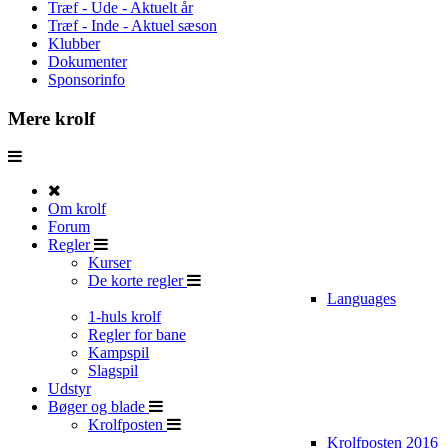
Træf - Ude - Aktuelt år
Træf - Inde - Aktuel sæson
Klubber
Dokumenter
Sponsorinfo
Mere krolf
Om krolf
Forum
Regler
Kurser
De korte regler
Languages
1-huls krolf
Regler for bane
Kampspil
Slagspil
Udstyr
Bøger og blade
Krolfposten
Krolfposten 2016