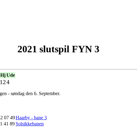
2021 slutspil FYN 3
Hj
Ude
12
4
ngen - søndag den 6. September.
82 07 49
Haarby - bane 3
11 41 89
Solsikkebanen