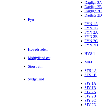
Dagliga 2A
Dagliga 2B
Dagliga 2C
Dagliga 2D
Fyn
FYN 1A
FYN 1B
FYN 2A
FYN 2B
FYN 2C
FYN 2D
Hovedstaden
HVS 1
Midtjylland øst
MJØ 1
Storstrøm
STS 1A
STS 1B
Sydjylland
SJY 1A
SJY 1B
SJY 2A
SJY 2B
SJY 2C
SJY 2D