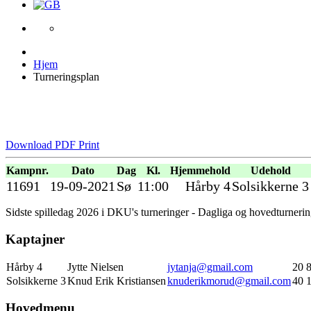
Hjem
Turneringsplan
Download PDF
Print
Kampnr.
Dato
Dag
Kl.
Hjemmehold
Udehold
11691
19-09-2021
Sø
11:00
Hårby 4
Solsikkerne 3
Sidste spilledag 2026 i DKU's turneringer - Dagliga og hovedturneri
Kaptajner
Hårby 4
Jytte Nielsen
jytanja@gmail.com
20 
Solsikkerne 3
Knud Erik Kristiansen
knuderikmorud@gmail.com
40 
Hovedmenu