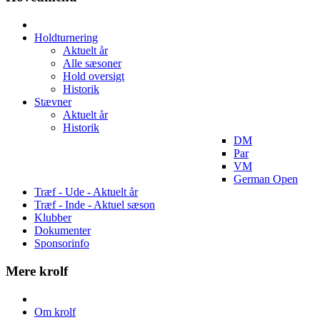
Holdturnering
Aktuelt år
Alle sæsoner
Hold oversigt
Historik
Stævner
Aktuelt år
Historik
DM
Par
VM
German Open
Træf - Ude - Aktuelt år
Træf - Inde - Aktuel sæson
Klubber
Dokumenter
Sponsorinfo
Mere krolf
Om krolf