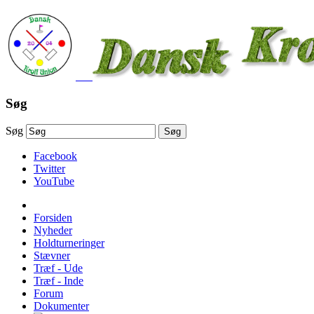
Søg
Søg
Søg
Facebook
Twitter
YouTube
Forsiden
Nyheder
Holdturneringer
Stævner
Træf - Ude
Træf - Inde
Forum
Dokumenter