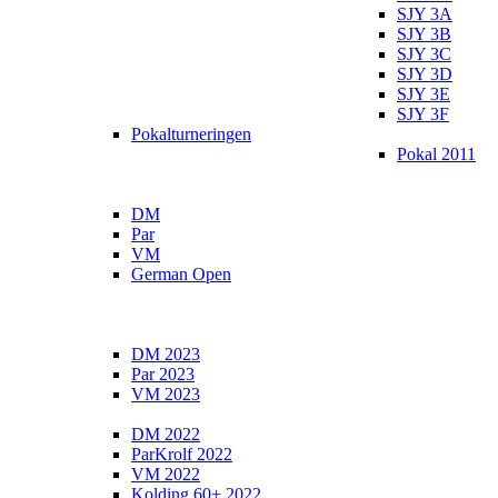
SJY 3A
SJY 3B
SJY 3C
SJY 3D
SJY 3E
SJY 3F
Pokalturneringen
Pokal 2011
DM
Par
VM
German Open
DM 2023
Par 2023
VM 2023
DM 2022
ParKrolf 2022
VM 2022
Kolding 60+ 2022