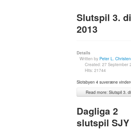
Slutspil 3. d
2013
Details
Written by
Peter L. Christe
Created: 27 September 
Hits: 21744
Slotsbyen 4 suveræne vindere 
Read more: Slutspil 3. di
Dagliga 2
slutspil SJY