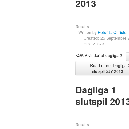
2013
Details
Written by
Peter L. Christe
Created: 25 September 
Hits: 21673
KØK A vinder af dagliga 2
Read more: Dagliga 
slutspil SJY 2013
Dagliga 1
slutspil 201
Details