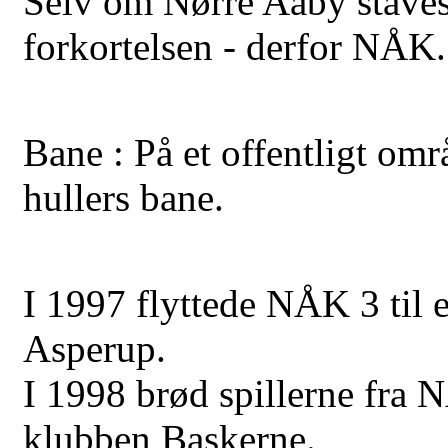
Selv om Nørre Aaby stave
forkortelsen - derfor NÅK.
Bane : På et offentligt omr
hullers bane.
I 1997 flyttede NÅK 3 til 
Asperup.
I 1998 brød spillerne fra
klubben Baskerne.