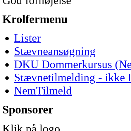
God fornøjelse
Krolfermenu
Lister
Stævneansøgning
DKU Dommerkursus (Ne
Stævnetilmelding - ikk
NemTilmeld
Sponsorer
Klik på logo