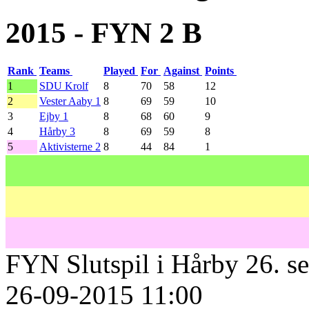
2015 - FYN 2 B
Rank
Teams
Played
For
Against
Points
1
SDU Krolf
8
70
58
12
2
Vester Aaby 1
8
69
59
10
3
Ejby 1
8
68
60
9
4
Hårby 3
8
69
59
8
5
Aktivisterne 2
8
44
84
1
FYN Slutspil i Hårby 26. se
26-09-2015 11:00