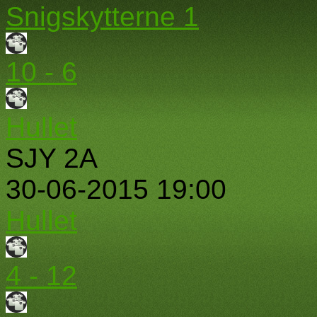
Snigskytterne 1
10 - 6
Hullet
SJY 2A
30-06-2015 19:00
Hullet
4 - 12