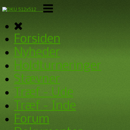
Forsiden
Nyheder
Holdturneringer
Stævner
Træf - Ude
Træf - Inde
Forum