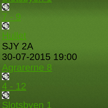
7 - 9
Hullet
SJY 2A
30-07-2015 19:00
Agrarerne 8
4 - 12
Slotsbyen 1