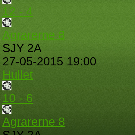
12 - 4
Agrarerne 8
SJY 2A
27-05-2015 19:00
Hullet
10 - 6
Agrarerne 8
SJY 2A