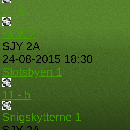
7 - 9
KØK 2
SJY 2A
24-08-2015 18:30
Slotsbyen 1
11 - 5
Snigskytterne 1
SJY 2A