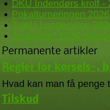
DKU Indendørs krolf -
Pokalturneringen 2026
Træf i Lunderskov 202
Juniortræf 2026 Skrave
Permanente artikler
Regler for kørsels-,
Hvad kan man få penge t
Tilskud