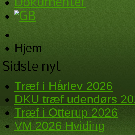
Dokumenter
Hjem
Sidste nyt
Træf i Hårlev 2026
DKU træf udendørs 20
Træf i Otterup 2026
VM 2026 Hviding