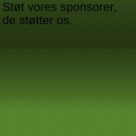
Støt vores sponsorer,
de støtter os.