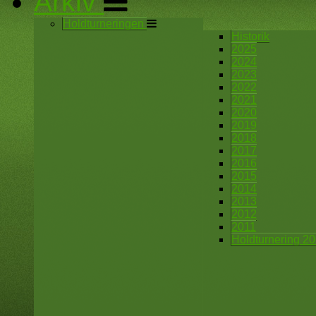
Arkiv
Holdturneringen
Historik
2025
2024
2023
2022
2021
2020
2019
2018
2017
2016
2015
2014
2013
2012
2011
Holdturnering 2