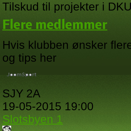
Tilskud til projekter i DK
Flere medlemmer
Hvis klubben ønsker fler
og tips her
SJY 2A
19-05-2015 19:00
Slotsbyen 1