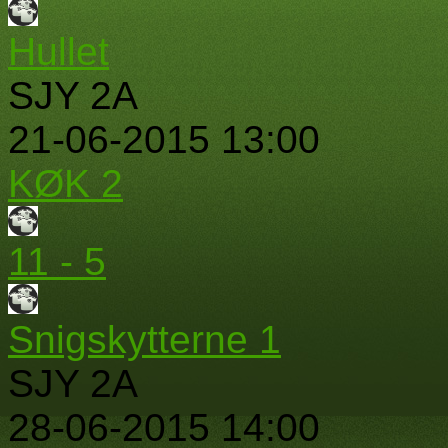
Hullet
SJY 2A
21-06-2015 13:00
KØK 2
11 - 5
Snigskytterne 1
SJY 2A
28-06-2015 14:00